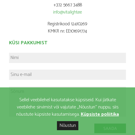
+372 5667 3488
info@vitalight.ee
Registrikood: 12410269
KMKR nr.: EE101691774
KÜSI PAKKUMIST
Sellel veebilehel kasutatakse küpsiseid. Kui jätkate
veebilehe sirvimist või vajutate „Nõustun“ nuppu, siis
nõustute küpsiste kasutamisega.
Küpsiste poliitika
Nõustun