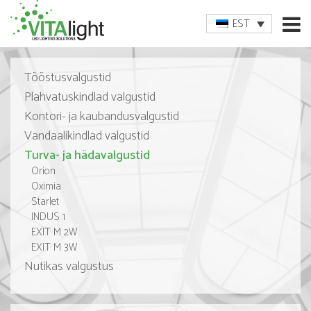
EST
Tööstusvalgustid
Plahvatuskindlad valgustid
Kontori- ja kaubandusvalgustid
Vandaalikindlad valgustid
Turva- ja hädavalgustid
Orion
Oximia
Starlet
INDUS 1
EXIT M 2W
EXIT M 3W
Nutikas valgustus