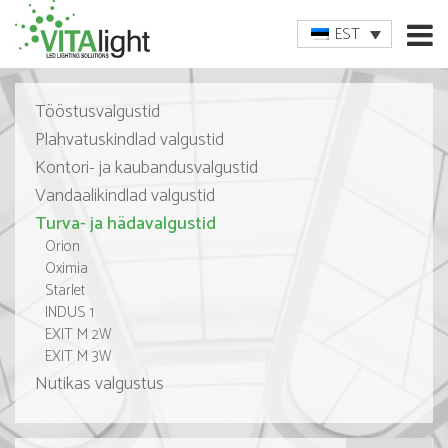
EST
Tööstusvalgustid
Plahvatuskindlad valgustid
Kontori- ja kaubandusvalgustid
Vandaalikindlad valgustid
Turva- ja hädavalgustid
Orion
Oximia
Starlet
INDUS 1
EXIT M 2W
EXIT M 3W
Nutikas valgustus