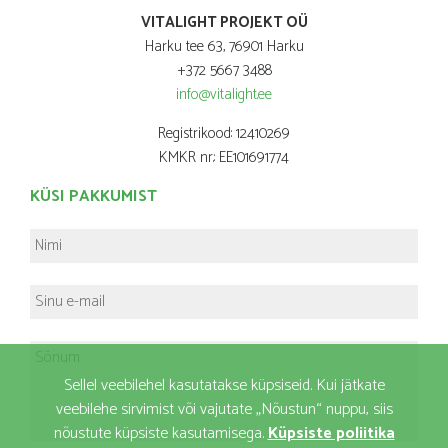
VITALIGHT PROJEKT OÜ
Harku tee 63, 76901 Harku
+372 5667 3488
info@vitalight.ee
Registrikood: 12410269
KMKR nr.: EE101691774
KÜSI PAKKUMIST
Sellel veebilehel kasutatakse küpsiseid. Kui jätkate
veebilehe sirvimist või vajutate „Nõustun“ nuppu, siis
nõustute küpsiste kasutamisega.
Küpsiste poliitika