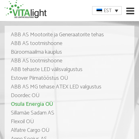
EST
ABB AS Mootorite ja Generaatorite tehas
ABB AS tootmishoone
Büroomaailma kauplus
ABB AS tootmishoone
ABB tehaste LED välisvalgustus
Estover Piimatööstus OÜ
ABB AS MG tehase ATEX LED valgustus
Doordec OÜ
Osula Energia OÜ
Sillamäe Sadam AS
Flexoil OÜ
Alfatre Cargo OÜ