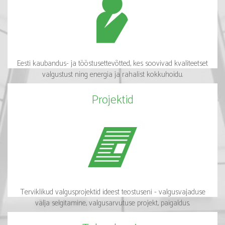
Eesti kaubandus- ja tööstusettevõtted, kes soovivad kvaliteetset
valgustust ning energia ja rahalist kokkuhoidu.
Projektid
Terviklikud valgusprojektid ideest teostuseni - valgusvajaduse
välja selgitamine, valgusarvutuse projekt, paigaldus.