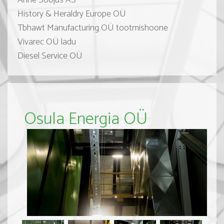
Anne Soojus AS
History & Heraldry Europe OÜ
Tbhawt Manufacturing OÜ tootmishoone
Vivarec OÜ ladu
Diesel Service OÜ
Osula Energia OÜ