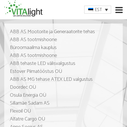
EST
ABB AS Mootorite ja Generaatorite tehas
ABB AS tootmishoone
Büroomaailma kauplus
ABB AS tootmishoone
ABB tehaste LED välisvalgustus
Estover Piimatööstus OÜ
ABB AS MG tehase ATEX LED valgustus
Doordec OÜ
Osula Energia OÜ
Sillamäe Sadam AS
Flexoil OÜ
Alfatre Cargo OÜ