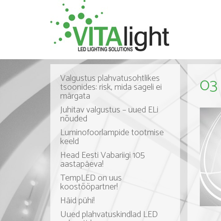
Valgustus plahvatusohtlikes
03 
tsoonides: risk, mida sageli ei
märgata
Juhitav valgustus – uued ELi
nõuded
Luminofoorlampide tootmise
keeld
Head Eesti Vabariigi 105
aastapäeva!
TempLED on uus
koostööpartner!
Häid pühi!
Uued plahvatuskindlad LED