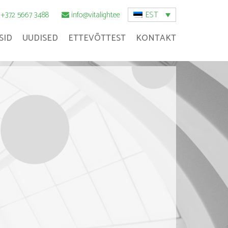
EST
+372 5667 3488
info@vitalight.ee
SID
UUDISED
ETTEVÕTTEST
KONTAKT