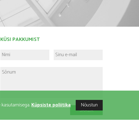
KÜSI PAKKUMIST
ste kasutamisega.
Küpsiste poliitika
Nõustun