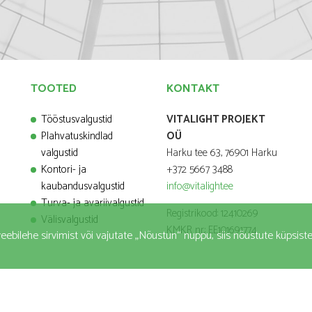
TOOTED
KONTAKT
Tööstusvalgustid
VITALIGHT PROJEKT
Plahvatuskindlad
OÜ
valgustid
Harku tee 63, 76901 Harku
Kontori- ja
+372 5667 3488
kaubandusvalgustid
info@vitalight.ee
Turva- ja avariivalgustid
Registrikood: 12410269
Välisvalgustid
KMKR nr.: EE101691774
 veebilehe sirvimist või vajutate „Nõustun“ nuppu, siis nõustute küpsi